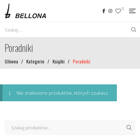
0
Poradniki
Główna
/
Kategorie
/
Książki
/
Poradniki
Nie znaleziono produktów, których szukasz.