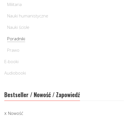
Militaria
Nauki humanistyczne
Nauki ścisłe
Poradniki
Prawo
E-booki
Audiobooki
Bestseller / Nowość / Zapowiedź
Nowość