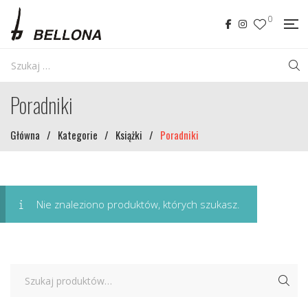
0
Poradniki
Główna
/
Kategorie
/
Książki
/
Poradniki
Nie znaleziono produktów, których szukasz.