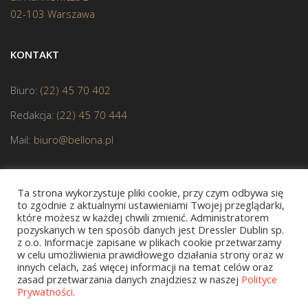
02-103 Warszawa
KONTAKT
Biuro:
(22) 45 70 402
Redakcja:
(22) 45 70 444
Mail:
biuro@bellona.pl
Ta strona wykorzystuje pliki cookie, przy czym odbywa się
to zgodnie z aktualnymi ustawieniami Twojej przeglądarki,
które możesz w każdej chwili zmienić. Administratorem
pozyskanych w ten sposób danych jest Dressler Dublin sp.
JESTEŚMY CZŁONKIEM POLSKIEJ IZBY KSIĄŻKI
z o.o. Informacje zapisane w plikach cookie przetwarzamy
w celu umożliwienia prawidłowego działania strony oraz w
innych celach, zaś więcej informacji na temat celów oraz
zasad przetwarzania danych znajdziesz w naszej
Polityce
Prywatności
.