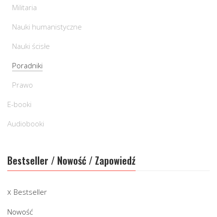
Militaria
Nauki humanistyczne
Nauki ścisłe
Poradniki
Prawo
E-booki
Audiobooki
Bestseller / Nowość / Zapowiedź
Bestseller
Nowość