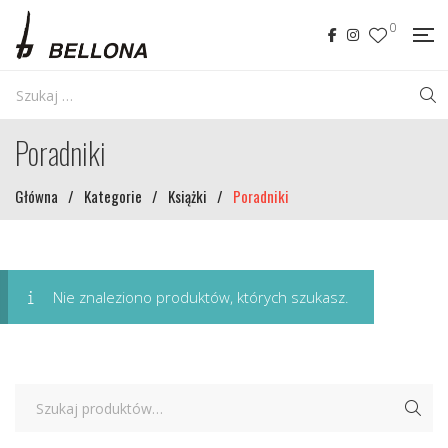
0
Poradniki
Główna
/
Kategorie
/
Książki
/
Poradniki
Nie znaleziono produktów, których szukasz.