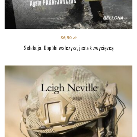
36,90
zł
Selekcja. Dopóki walczysz, jesteś zwycięzcą