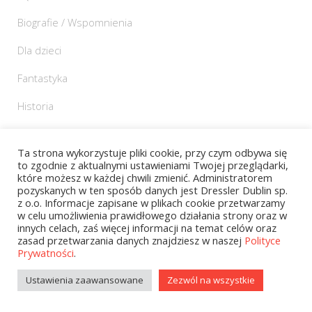
Biografie / Wspomnienia
Dla dzieci
Fantastyka
Historia
Klasyka
Ta strona wykorzystuje pliki cookie, przy czym odbywa się
Kryminał / Sensacja / Thriller
to zgodnie z aktualnymi ustawieniami Twojej przeglądarki,
które możesz w każdej chwili zmienić. Administratorem
Literatura faktu
pozyskanych w ten sposób danych jest Dressler Dublin sp.
z o.o. Informacje zapisane w plikach cookie przetwarzamy
w celu umożliwienia prawidłowego działania strony oraz w
Literatura obyczajowa
innych celach, zaś więcej informacji na temat celów oraz
zasad przetwarzania danych znajdziesz w naszej
Polityce
Literatura popularnonaukowa
Prywatności
.
Militaria
Ustawienia zaawansowane
Zezwól na wszystkie
Nauki humanistyczne