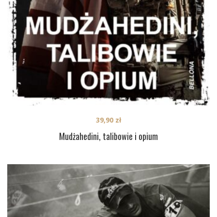
39,90
zł
Mudżahedini, talibowie i opium