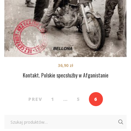
36,90
zł
Kontakt. Polskie specsłużby w Afganistanie
PREV
1
…
5
6