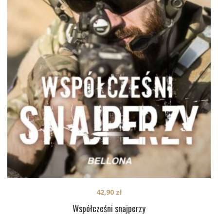
42,90
zł
Współcześni snajperzy