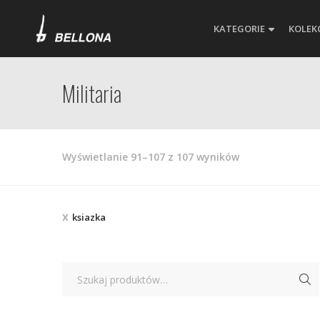
KATEGORIE
KOLEK
Militaria
Posortowane
Wyświetlanie 91–107 z 107 wyników
według
najnowszych
ksiazka