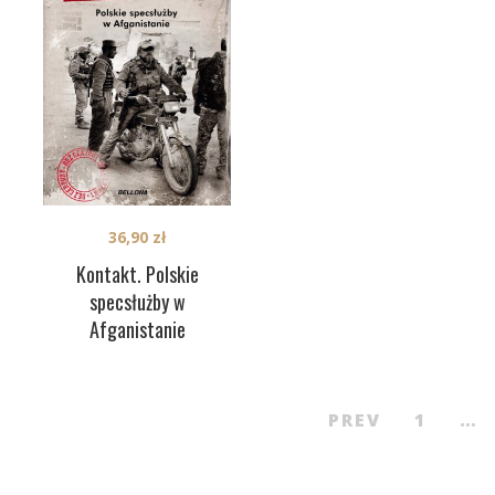
36,90
zł
Kontakt. Polskie
specsłużby w
Afganistanie
PREV
1
…