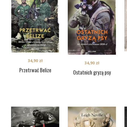
34,90
zł
34,90
zł
Przetrwać Belize
Ostatnich gryzą psy