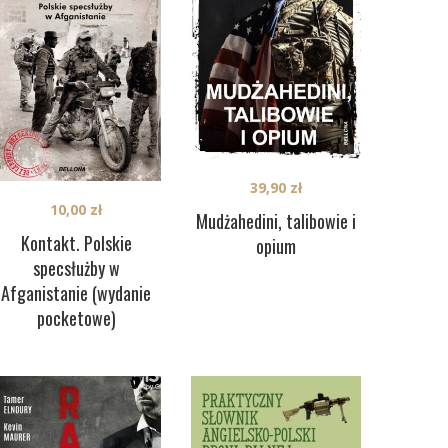
39,90
zł
10,00
zł
Mudżahedini, talibowie i
Kontakt. Polskie
opium
specsłużby w
Afganistanie (wydanie
pocketowe)