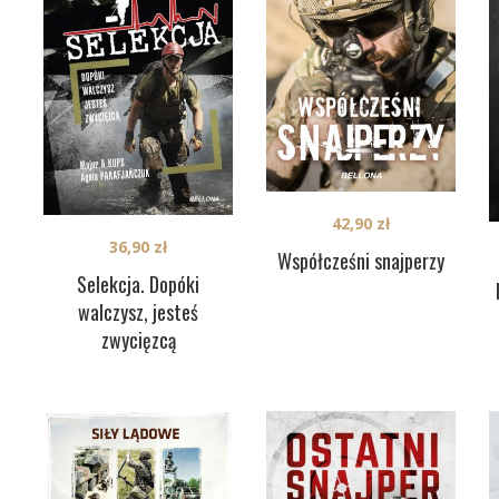
42,90
zł
36,90
zł
Współcześni snajperzy
Selekcja. Dopóki
walczysz, jesteś
zwycięzcą