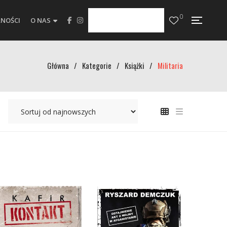
0
NOŚCI
O NAS
Główna
/
Kategorie
/
Książki
/
Militaria