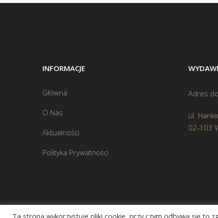
INFORMACJE
WYDAWN
Główna
Adres do
O Nas
ul. Hanki
02-103 
Aktualności
Polityka Prywatności
Ta strona wykorzystuje pliki cookie, przy czym odbywa się to 