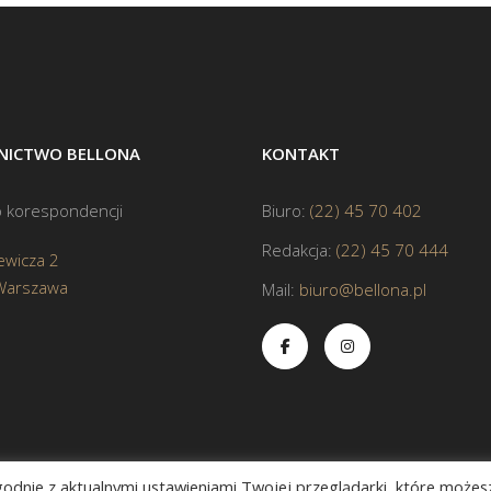
ICTWO BELLONA
KONTAKT
 korespondencji
Biuro:
(22) 45 70 402
Redakcja:
(22) 45 70 444
ewicza 2
Warszawa
Mail:
biuro@bellona.pl
zgodnie z aktualnymi ustawieniami Twojej przeglądarki, które możes