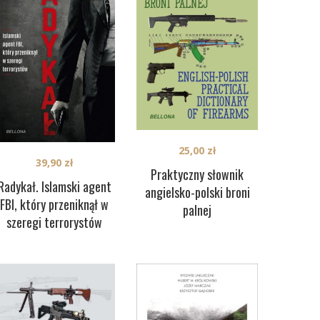
25,00
zł
39,90
zł
Praktyczny słownik
Radykał. Islamski agent
angielsko-polski broni
FBI, który przeniknął w
palnej
szeregi terrorystów