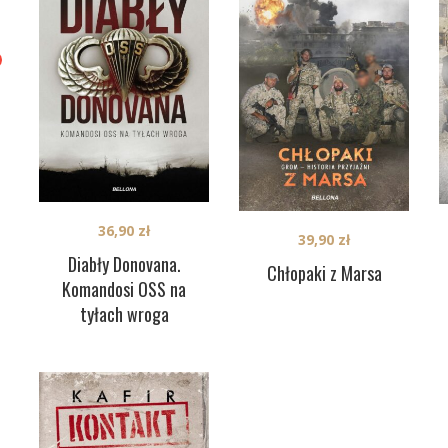
36,90
zł
39,90
zł
Diabły Donovana.
Chłopaki z Marsa
Komandosi OSS na
tyłach wroga