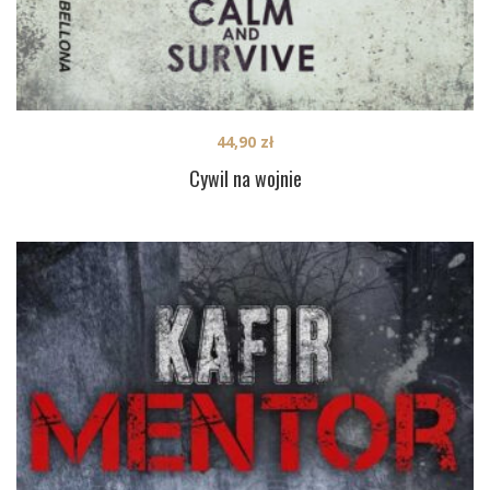
44,90
zł
Cywil na wojnie