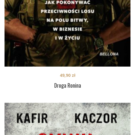
49,90
zł
Droga Ronina