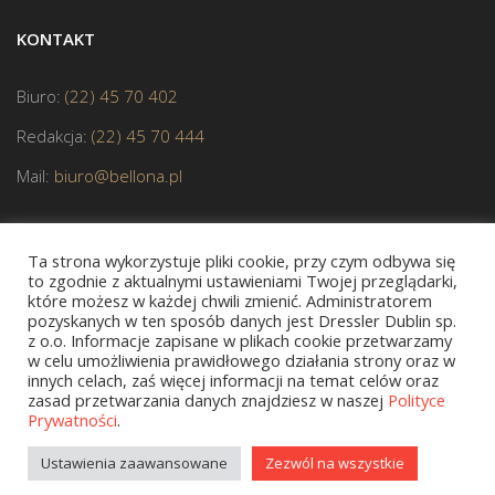
KONTAKT
Biuro:
(22) 45 70 402
Redakcja:
(22) 45 70 444
Mail:
biuro@bellona.pl
Ta strona wykorzystuje pliki cookie, przy czym odbywa się
to zgodnie z aktualnymi ustawieniami Twojej przeglądarki,
które możesz w każdej chwili zmienić. Administratorem
pozyskanych w ten sposób danych jest Dressler Dublin sp.
JESTEŚMY CZŁONKIEM POLSKIEJ IZBY KSIĄŻKI
z o.o. Informacje zapisane w plikach cookie przetwarzamy
w celu umożliwienia prawidłowego działania strony oraz w
innych celach, zaś więcej informacji na temat celów oraz
zasad przetwarzania danych znajdziesz w naszej
Polityce
Prywatności
.
Copyright © 2020 bellona.pl
Ustawienia zaawansowane
Zezwól na wszystkie