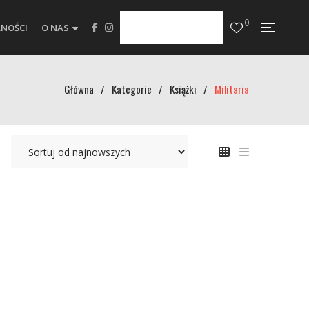
0
NOŚCI
O NAS
Główna
/
Kategorie
/
Książki
/
Militaria