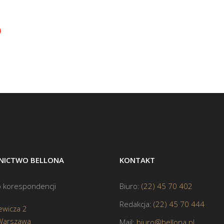
ICTWO BELLONA
KONTAKT
 korespondencji
Biuro:
(22) 45 70 402
Redakcja:
(22) 45 70 444
ewicza 2
Warszawa
Mail:
biuro@bellona.pl