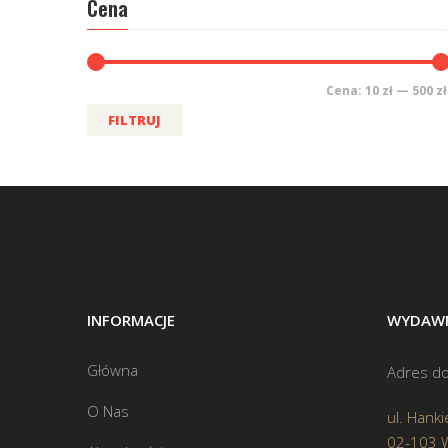
Cena
Cena:
10 zł
—
500 zł
FILTRUJ
INFORMACJE
WYDAWN
Główna
Adres do
O Nas
ul. Hanki
02-103 