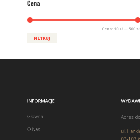
Cena
Cena:
10 zł
—
500 zł
FILTRUJ
INFORMACJE
WYDAWN
Główna
Adres do
O Nas
ul. Hanki
02-103 