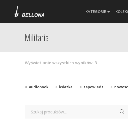
KATEGORIE
KOLEK
Militaria
Posortowane
Wyświetlanie wszystkich wyników: 3
według
najnowszych
audiobook
ksiazka
zapowiedz
nowosc