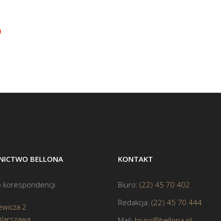
ICTWO BELLONA
KONTAKT
 korespondencji
Biuro:
(22) 45 70 402
Redakcja:
(22) 45 70 444
ewicza 2
Warszawa
Mail:
biuro@bellona.pl