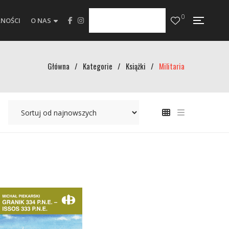
0
NOŚCI
O NAS
Główna
/
Kategorie
/
Książki
/
Militaria