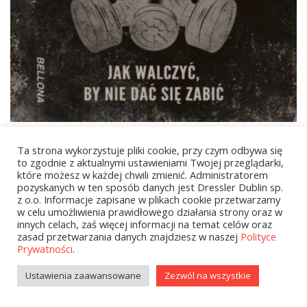
44,90
zł
Ta strona wykorzystuje pliki cookie, przy czym odbywa się
Alfabet wojny
to zgodnie z aktualnymi ustawieniami Twojej przeglądarki,
które możesz w każdej chwili zmienić. Administratorem
pozyskanych w ten sposób danych jest Dressler Dublin sp.
z o.o. Informacje zapisane w plikach cookie przetwarzamy
w celu umożliwienia prawidłowego działania strony oraz w
1
2
…
6
NEXT
innych celach, zaś więcej informacji na temat celów oraz
zasad przetwarzania danych znajdziesz w naszej
Polityce
Prywatności
.
Ustawienia zaawansowane
Zezwól na wszystkie