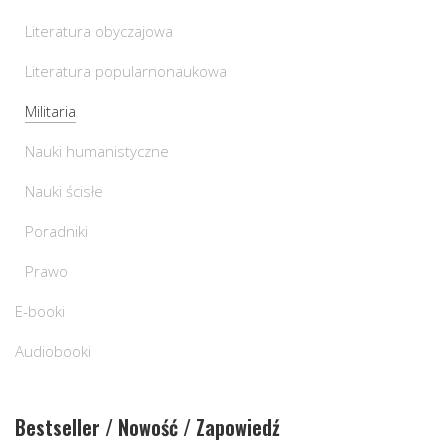
Literatura obyczajowa
Literatura popularnonaukowa
Militaria
Nauki humanistyczne
Nauki ścisłe
Poradniki
Prawo
E-booki
Audiobooki
Bestseller / Nowość / Zapowiedź