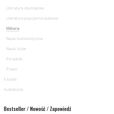
Literatura obyczajowa
Literatura popularnonaukowa
Militaria
Nauki humanistyczne
Nauki ścisłe
Poradniki
Prawo
E-booki
Audiobooki
Bestseller / Nowość / Zapowiedź