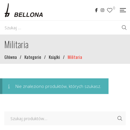
0
Militaria
Główna
/
Kategorie
/
Książki
/
Militaria
Nie znaleziono produktów, których szukasz.