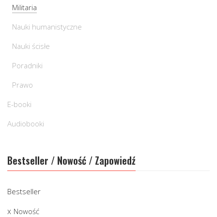
Militaria
Nauki humanistyczne
Nauki ścisłe
Poradniki
Prawo
E-booki
Audiobooki
Bestseller / Nowość / Zapowiedź
Bestseller
Nowość