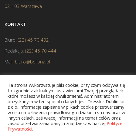
02-103 Warszawa
KONTAKT
Biuro:
(22) 45 70 402
Redakcja:
(22) 45 70 444
Mail:
biuro@bellona.pl
Ta strona wykorzystuje pliki cookie, przy czym odbywa się
to zgodnie z aktualnymi ustawieniami Twojej przeglądarki,
które możesz w każdej chwili zmienić. Administratorem
pozyskanych w ten sposób danych jest Dressler Dublin sp.
JESTEŚMY CZŁONKIEM POLSKIEJ IZBY KSIĄŻKI
z o.o. Informacje zapisane w plikach cookie przetwarzamy
w celu umożliwienia prawidłowego działania strony oraz w
innych celach, zaś więcej informacji na temat celów oraz
zasad przetwarzania danych znajdziesz w naszej
Polityce
Prywatności
.