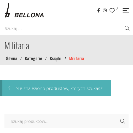
0
Militaria
Główna
/
Kategorie
/
Książki
/
Militaria
Nie znaleziono produktów, których szukasz.