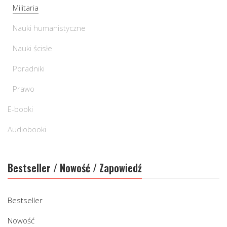
Militaria
Nauki humanistyczne
Nauki ścisłe
Poradniki
Prawo
E-booki
Audiobooki
Bestseller / Nowość / Zapowiedź
Bestseller
Nowość