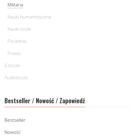
Militaria
Nauki humanistyczne
Nauki ścisłe
Poradniki
Prawo
E-booki
Audiobooki
Bestseller / Nowość / Zapowiedź
Bestseller
Nowość