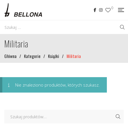
0
Militaria
Główna
/
Kategorie
/
Książki
/
Militaria
Nie znaleziono produktów, których szukasz.