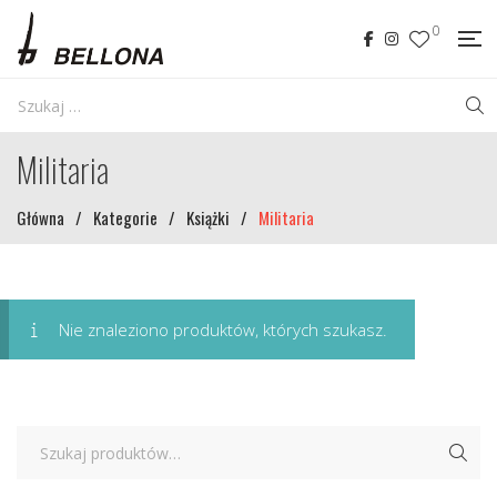
0
Militaria
Główna
/
Kategorie
/
Książki
/
Militaria
Nie znaleziono produktów, których szukasz.