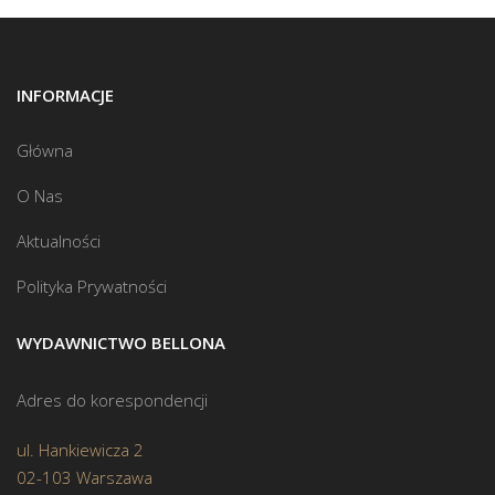
INFORMACJE
Główna
O Nas
Aktualności
Polityka Prywatności
WYDAWNICTWO BELLONA
Adres do korespondencji
ul. Hankiewicza 2
02-103 Warszawa