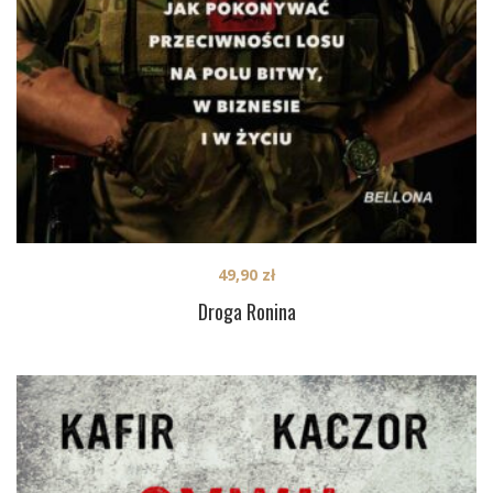
49,90
zł
Droga Ronina