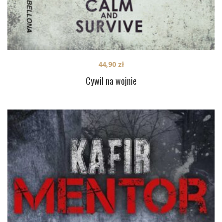
44,90
zł
Cywil na wojnie