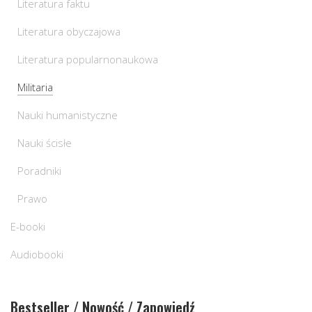
Literatura faktu
Literatura obyczajowa
Literatura popularnonaukowa
Militaria
Nauki humanistyczne
Nauki ścisłe
Poradniki
Prawo
E-booki
Audiobooki
Bestseller / Nowość / Zapowiedź