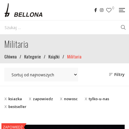
0
Militaria
Główna
/
Kategorie
/
Książki
/
Militaria
Filtry
ksiazka
zapowiedz
nowosc
tylko-u-nas
bestseller
ZAPOWIEDŹ