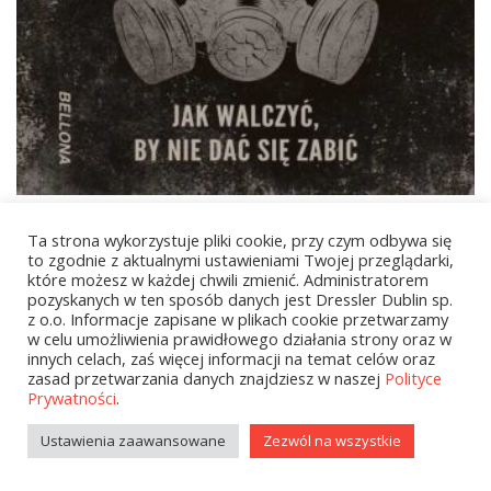
44,90
zł
Ta strona wykorzystuje pliki cookie, przy czym odbywa się
Alfabet wojny
to zgodnie z aktualnymi ustawieniami Twojej przeglądarki,
które możesz w każdej chwili zmienić. Administratorem
pozyskanych w ten sposób danych jest Dressler Dublin sp.
z o.o. Informacje zapisane w plikach cookie przetwarzamy
w celu umożliwienia prawidłowego działania strony oraz w
1
2
…
6
NEXT
innych celach, zaś więcej informacji na temat celów oraz
zasad przetwarzania danych znajdziesz w naszej
Polityce
Prywatności
.
Ustawienia zaawansowane
Zezwól na wszystkie