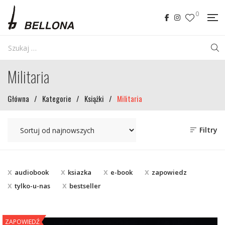
0
Militaria
Główna
/
Kategorie
/
Książki
/
Militaria
Filtry
audiobook
ksiazka
e-book
zapowiedz
tylko-u-nas
bestseller
ZAPOWIEDŹ