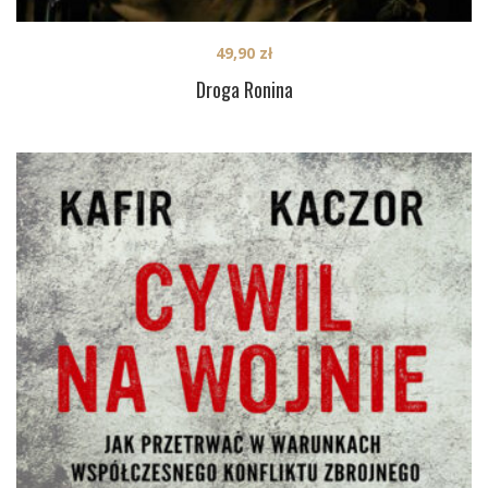
49,90
zł
Droga Ronina