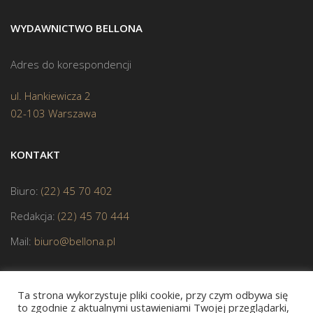
WYDAWNICTWO BELLONA
Adres do korespondencji
ul. Hankiewicza 2
02-103 Warszawa
KONTAKT
Biuro:
(22) 45 70 402
Redakcja:
(22) 45 70 444
Mail:
biuro@bellona.pl
Ta strona wykorzystuje pliki cookie, przy czym odbywa się
to zgodnie z aktualnymi ustawieniami Twojej przeglądarki,