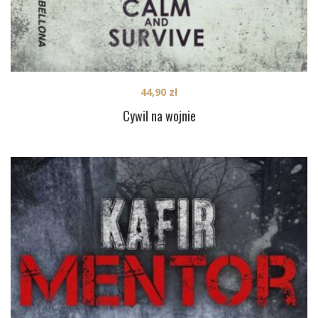
44,90
zł
Cywil na wojnie