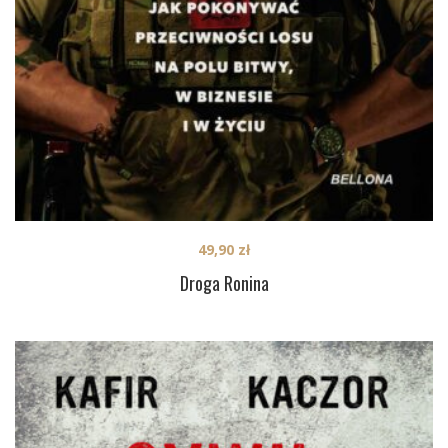
49,90
zł
Droga Ronina