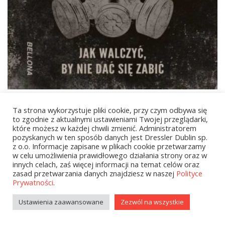
44,90
zł
Ta strona wykorzystuje pliki cookie, przy czym odbywa się
Alfabet wojny
to zgodnie z aktualnymi ustawieniami Twojej przeglądarki,
które możesz w każdej chwili zmienić. Administratorem
pozyskanych w ten sposób danych jest Dressler Dublin sp.
z o.o. Informacje zapisane w plikach cookie przetwarzamy
w celu umożliwienia prawidłowego działania strony oraz w
1
2
…
6
NEXT
innych celach, zaś więcej informacji na temat celów oraz
zasad przetwarzania danych znajdziesz w naszej
Polityce
Prywatności
.
Ustawienia zaawansowane
Zezwól na wszystkie