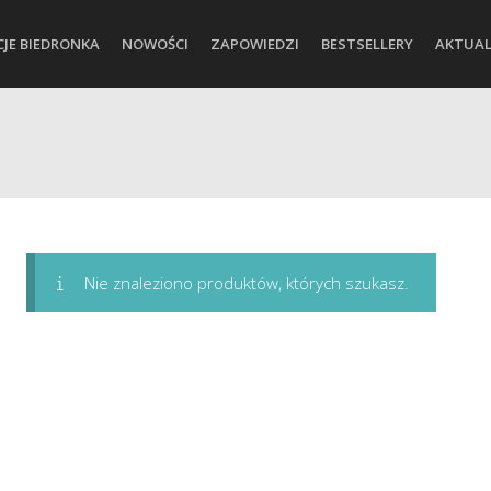
CJE BIEDRONKA
NOWOŚCI
ZAPOWIEDZI
BESTSELLERY
AKTUAL
Nie znaleziono produktów, których szukasz.