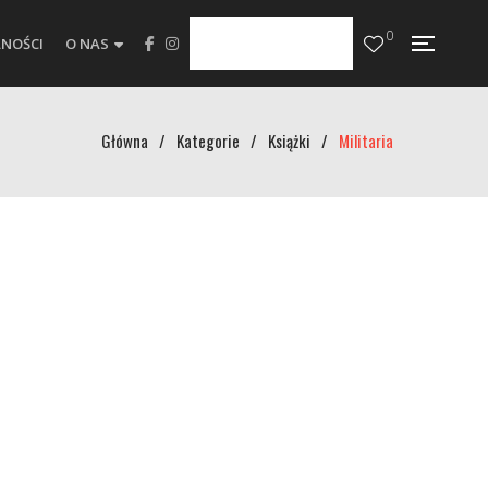
0
NOŚCI
O NAS
Główna
/
Kategorie
/
Książki
/
Militaria