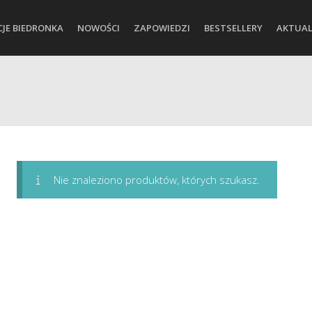
CJE BIEDRONKA
NOWOŚCI
ZAPOWIEDZI
BESTSELLERY
AKTUAL
Nie znaleziono produktów, których szukasz.