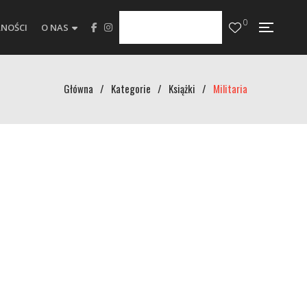
0
NOŚCI
O NAS
Główna
/
Kategorie
/
Książki
/
Militaria