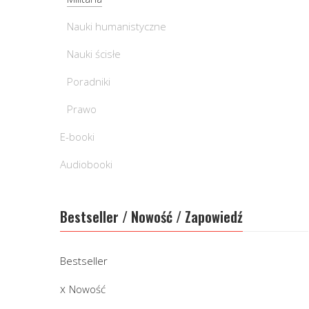
Nauki humanistyczne
Nauki ścisłe
Poradniki
Prawo
E-booki
Audiobooki
Bestseller / Nowość / Zapowiedź
Bestseller
Nowość