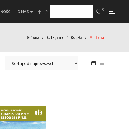
0
NOŚCI
O NAS
Główna
/
Kategorie
/
Książki
/
Militaria