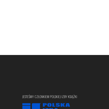
JESTEŚMY CZŁONKIEM POLSKIEJ IZBY KSIĄŻKI