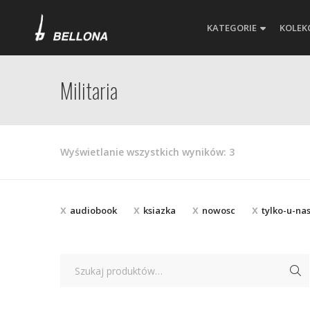
KATEGORIE
KOLEK
Militaria
Posortowane
Wyświetlanie wszystkich wyników: 3
według
najnowszych
audiobook
ksiazka
nowosc
tylko-u-na