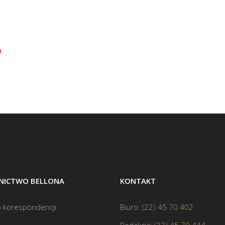
ICTWO BELLONA
KONTAKT
 korespondencji
Biuro:
(22) 45 70 402