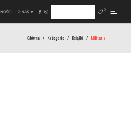
0
NOŚCI
O NAS
Główna
/
Kategorie
/
Książki
/
Militaria