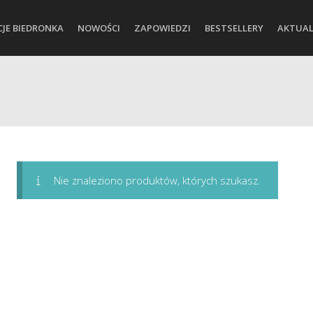
CJE BIEDRONKA
NOWOŚCI
ZAPOWIEDZI
BESTSELLERY
AKTUAL
Nie znaleziono produktów, których szukasz.