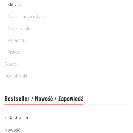
Militaria
Nauki humanistyczne
Nauki ścisłe
Poradniki
Prawo
E-booki
Audiobooki
Bestseller / Nowość / Zapowiedź
Bestseller
Nowość