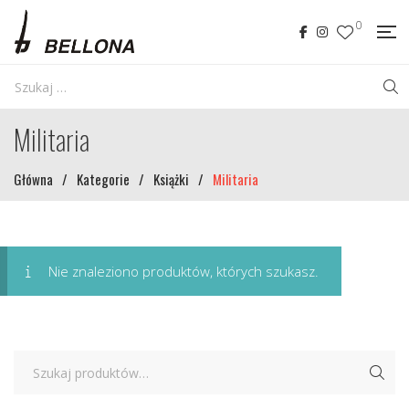
0
Militaria
Główna
/
Kategorie
/
Książki
/
Militaria
Nie znaleziono produktów, których szukasz.