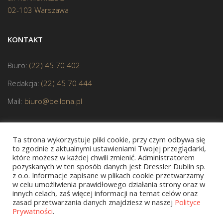
02-103 Warszawa
KONTAKT
Biuro:
(22) 45 70 402
Redakcja:
(22) 45 70 444
Mail:
biuro@bellona.pl
Ta strona wykorzystuje pliki cookie, przy czym odbywa się
to zgodnie z aktualnymi ustawieniami Twojej przeglądarki,
które możesz w każdej chwili zmienić. Administratorem
pozyskanych w ten sposób danych jest Dressler Dublin sp.
JESTEŚMY CZŁONKIEM POLSKIEJ IZBY KSIĄŻKI
z o.o. Informacje zapisane w plikach cookie przetwarzamy
w celu umożliwienia prawidłowego działania strony oraz w
innych celach, zaś więcej informacji na temat celów oraz
zasad przetwarzania danych znajdziesz w naszej
Polityce
Prywatności
.