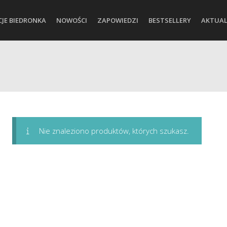
CJE BIEDRONKA
NOWOŚCI
ZAPOWIEDZI
BESTSELLERY
AKTUAL
Nie znaleziono produktów, których szukasz.