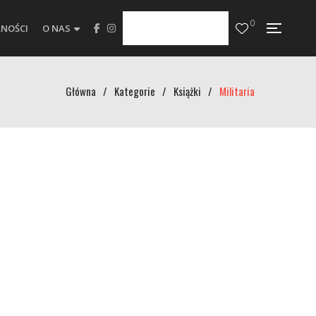
0
NOŚCI
O NAS
Główna
/
Kategorie
/
Książki
/
Militaria