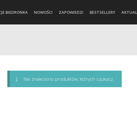
CJE BIEDRONKA
NOWOŚCI
ZAPOWIEDZI
BESTSELLERY
AKTUAL
Nie znaleziono produktów, których szukasz.