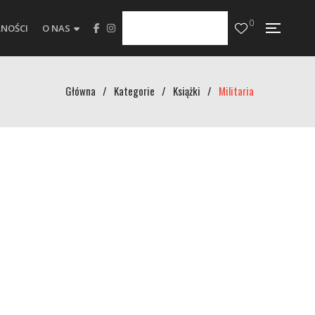
0
NOŚCI
O NAS
Główna
/
Kategorie
/
Książki
/
Militaria