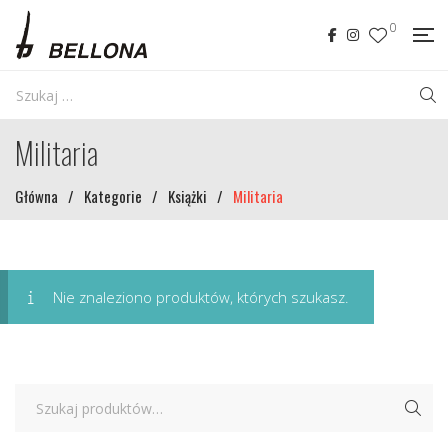
0
Militaria
Główna
/
Kategorie
/
Książki
/
Militaria
Nie znaleziono produktów, których szukasz.