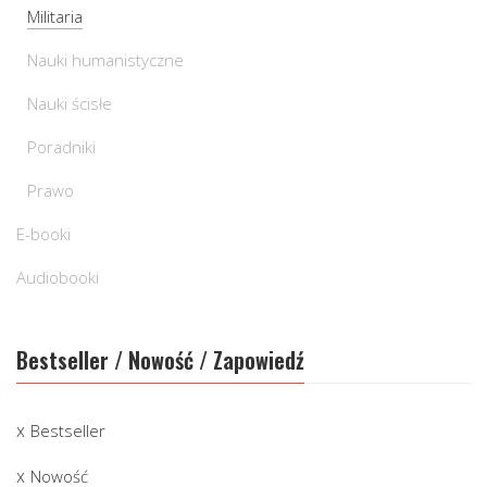
Militaria
Nauki humanistyczne
Nauki ścisłe
Poradniki
Prawo
E-booki
Audiobooki
Bestseller / Nowość / Zapowiedź
Bestseller
Nowość