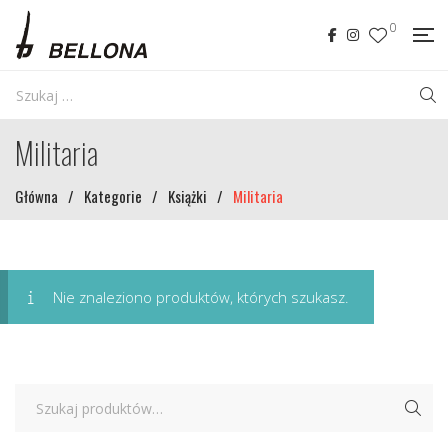
0
Militaria
Główna
/
Kategorie
/
Książki
/
Militaria
Nie znaleziono produktów, których szukasz.