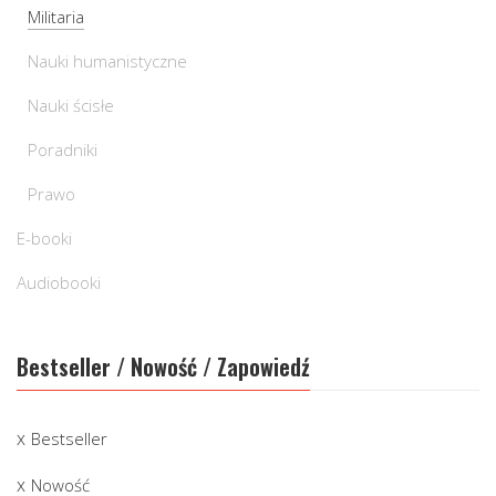
Militaria
Nauki humanistyczne
Nauki ścisłe
Poradniki
Prawo
E-booki
Audiobooki
Bestseller / Nowość / Zapowiedź
Bestseller
Nowość