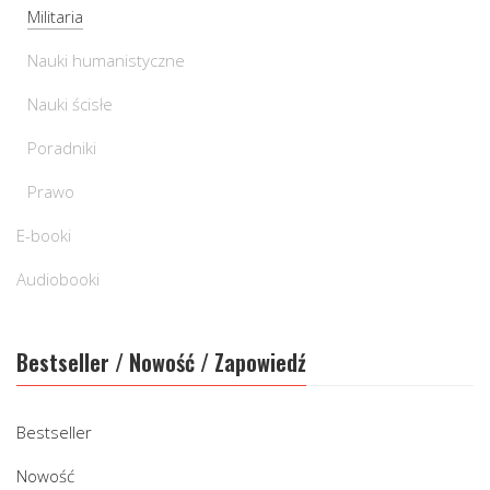
Militaria
Nauki humanistyczne
Nauki ścisłe
Poradniki
Prawo
E-booki
Audiobooki
Bestseller / Nowość / Zapowiedź
Bestseller
Nowość