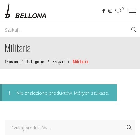
0
Militaria
Główna
/
Kategorie
/
Książki
/
Militaria
Nie znaleziono produktów, których szukasz.