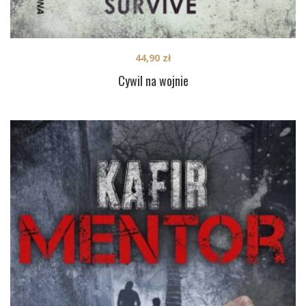
44,90
zł
Cywil na wojnie