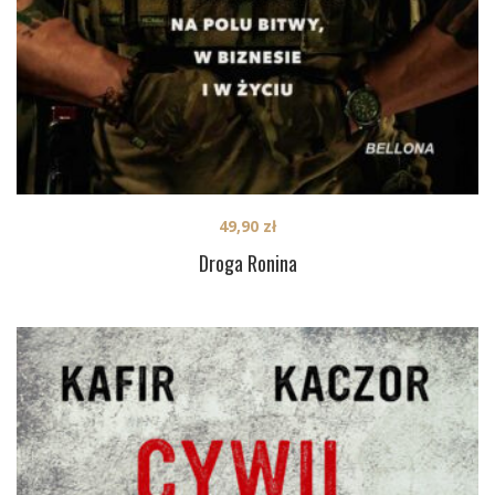
49,90
zł
Droga Ronina