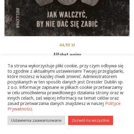
44,90
zł
Alfabet wojny
Ta strona wykorzystuje pliki cookie, przy czym odbywa się
to zgodnie z aktualnymi ustawieniami Twojej przeglądarki,
które możesz w każdej chwili zmienić. Administratorem
1
2
…
6
NEXT
pozyskanych w ten sposób danych jest Dressler Dublin sp.
z o.o. Informacje zapisane w plikach cookie przetwarzamy
w celu umożliwienia prawidłowego działania strony oraz w
innych celach, zaś więcej informacji na temat celów oraz
zasad przetwarzania danych znajdziesz w naszej
Polityce
Prywatności
.
Ustawienia zaawansowane
Zezwól na wszystkie
Kategorie