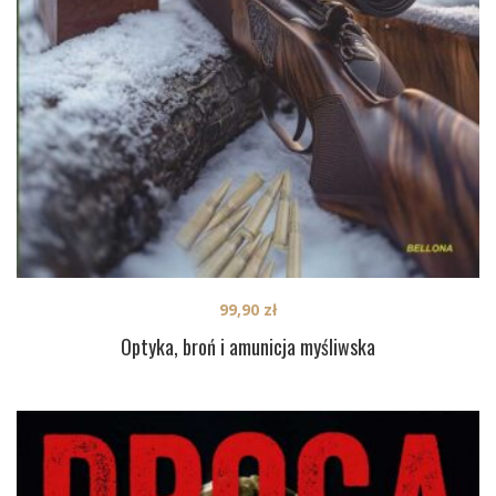
99,90
zł
Optyka, broń i amunicja myśliwska