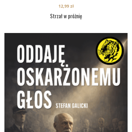
12,99
zł
Strzał w próżnię