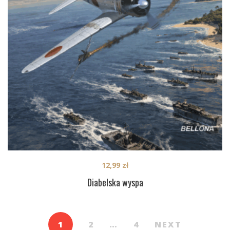
12,99
zł
Diabelska wyspa
1
2
…
4
NEXT