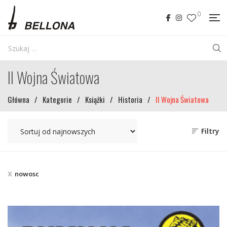
0
II Wojna Światowa
Główna
/
Kategorie
/
Książki
/
Historia
/
II Wojna Światowa
Filtry
nowosc