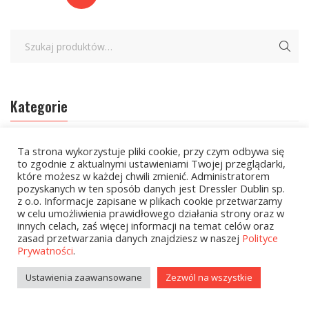
Kategorie
zobacz wszystkie
Ta strona wykorzystuje pliki cookie, przy czym odbywa się
to zgodnie z aktualnymi ustawieniami Twojej przeglądarki,
które możesz w każdej chwili zmienić. Administratorem
Kolekcje Biedronka
pozyskanych w ten sposób danych jest Dressler Dublin sp.
z o.o. Informacje zapisane w plikach cookie przetwarzamy
Kolekcje Biedronka - 16.02.2026
w celu umożliwienia prawidłowego działania strony oraz w
innych celach, zaś więcej informacji na temat celów oraz
Wielcy Humaniści - 16.02.2026
zasad przetwarzania danych znajdziesz w naszej
Polityce
Prywatności
.
Wielcy Humaniści – 02.03.2026
Ustawienia zaawansowane
Zezwól na wszystkie
Kolekcje Biedronka - 16.03.2026