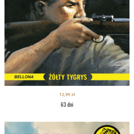
12,99
zł
63 dni