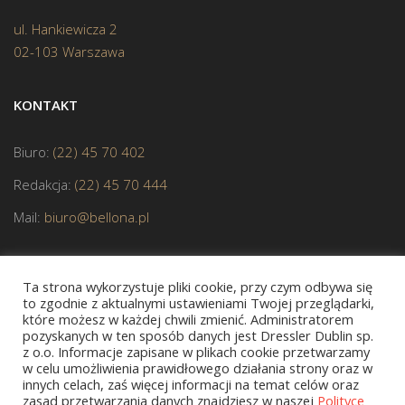
ul. Hankiewicza 2
02-103 Warszawa
KONTAKT
Biuro:
(22) 45 70 402
Redakcja:
(22) 45 70 444
Mail:
biuro@bellona.pl
Ta strona wykorzystuje pliki cookie, przy czym odbywa się
to zgodnie z aktualnymi ustawieniami Twojej przeglądarki,
które możesz w każdej chwili zmienić. Administratorem
pozyskanych w ten sposób danych jest Dressler Dublin sp.
z o.o. Informacje zapisane w plikach cookie przetwarzamy
JESTEŚMY CZŁONKIEM POLSKIEJ IZBY KSIĄŻKI
w celu umożliwienia prawidłowego działania strony oraz w
innych celach, zaś więcej informacji na temat celów oraz
zasad przetwarzania danych znajdziesz w naszej
Polityce