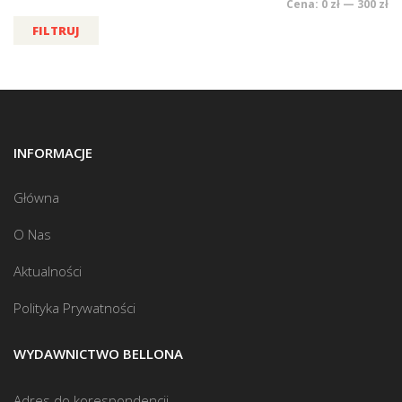
Cena:
0 zł
—
300 zł
FILTRUJ
INFORMACJE
Główna
O Nas
Aktualności
Polityka Prywatności
WYDAWNICTWO BELLONA
Adres do korespondencji