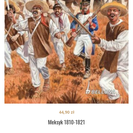
44,90
zł
Meksyk 1810-1821