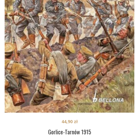
44,90
zł
Gorlice-Tarnów 1915