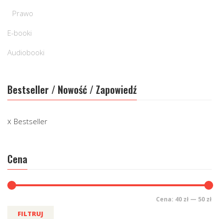
Prawo
E-booki
Audiobooki
Bestseller / Nowość / Zapowiedź
Bestseller
Cena
Cena:
40 zł
—
50 zł
FILTRUJ