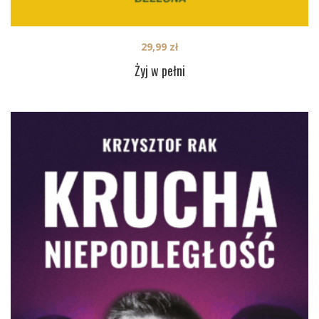
29,99
zł
Żyj w pełni