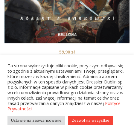
59,90
zł
Siemowit Zacny. Cykl Przodkowie. Tom 4
Ta strona wykorzystuje pliki cookie, przy czym odbywa się
to zgodnie z aktualnymi ustawieniami Twojej przeglądarki,
które możesz w każdej chwili zmienić. Administratorem
pozyskanych w ten sposób danych jest Dressler Dublin sp.
1
2
…
6
NEXT
z o.o. Informacje zapisane w plikach cookie przetwarzamy
w celu umożliwienia prawidłowego działania strony oraz w
innych celach, zaś więcej informacji na temat celów oraz
zasad przetwarzania danych znajdziesz w naszej
Polityce
Prywatności
.
Ustawienia zaawansowane
Zezwól na wszystkie