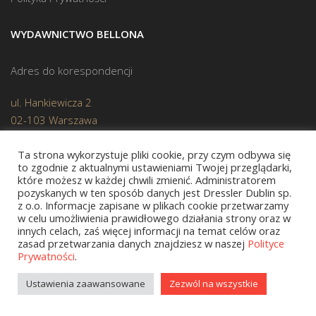
WYDAWNICTWO BELLONA
Adres do korespondencji
ul. Hankiewicza 2
02-103 Warszawa
Ta strona wykorzystuje pliki cookie, przy czym odbywa się
KONTAKT
to zgodnie z aktualnymi ustawieniami Twojej przeglądarki,
które możesz w każdej chwili zmienić. Administratorem
pozyskanych w ten sposób danych jest Dressler Dublin sp.
Biuro:
(22) 45 70 402
z o.o. Informacje zapisane w plikach cookie przetwarzamy
w celu umożliwienia prawidłowego działania strony oraz w
Redakcja:
(22) 45 70 444
innych celach, zaś więcej informacji na temat celów oraz
zasad przetwarzania danych znajdziesz w naszej
Polityce
Mail:
biuro@bellona.pl
Prywatności
.
Ustawienia zaawansowane
Zezwól na wszystkie