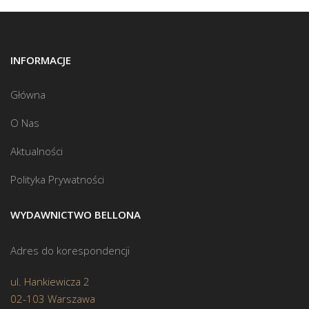
INFORMACJE
Główna
O Nas
Aktualności
Polityka Prywatności
WYDAWNICTWO BELLONA
Adres do korespondencji
ul. Hankiewicza 2
02-103 Warszawa