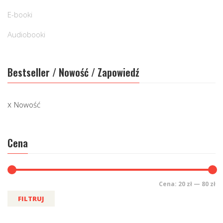
E-booki
Audiobooki
Bestseller / Nowość / Zapowiedź
Nowość
Cena
Cena:
20 zł
—
80 zł
FILTRUJ