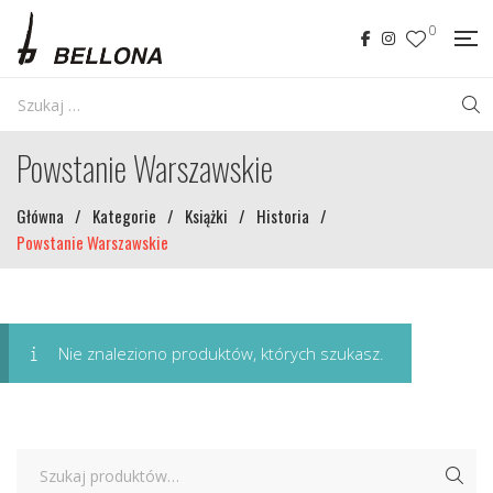
0
Powstanie Warszawskie
Główna
/
Kategorie
/
Książki
/
Historia
/
Powstanie Warszawskie
Nie znaleziono produktów, których szukasz.