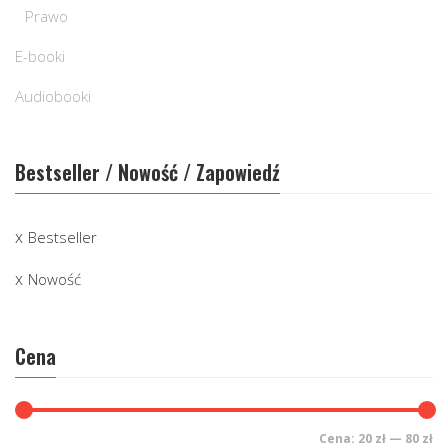
Prawo
E-booki
Audiobooki
Bestseller / Nowość / Zapowiedź
Bestseller
Nowość
Cena
Cena:
20 zł
—
80 zł