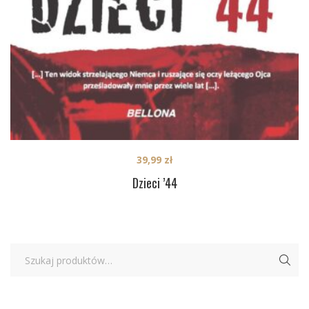
39,99
zł
Dzieci ’44