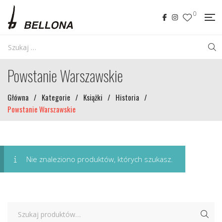
0
Powstanie Warszawskie
Główna
/
Kategorie
/
Książki
/
Historia
/
Powstanie Warszawskie
Nie znaleziono produktów, których szukasz.