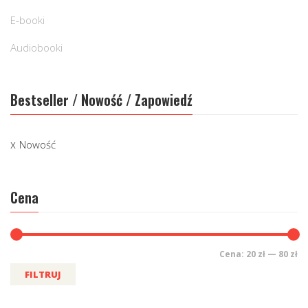
E-booki
Audiobooki
Bestseller / Nowość / Zapowiedź
Nowość
Cena
Cena:
20 zł
—
80 zł
FILTRUJ