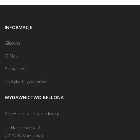
INFORMACJE
Główna
O Nas
Aktualności
Polityka Prywatności
WYDAWNICTWO BELLONA
Adres do korespondencji
ul. Hankiewicza 2
02-103 Warszawa