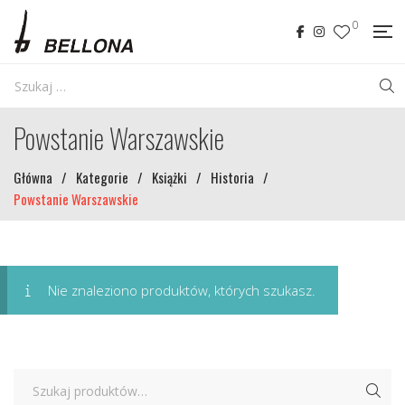
0
Powstanie Warszawskie
Główna
/
Kategorie
/
Książki
/
Historia
/
Powstanie Warszawskie
Nie znaleziono produktów, których szukasz.