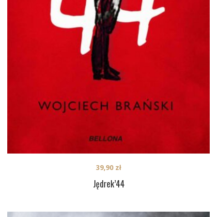
39,90
zł
Jędrek’44