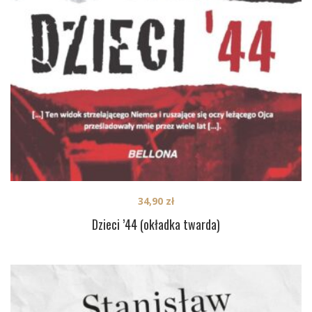
34,90
zł
Dzieci ’44 (okładka twarda)