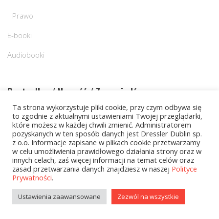
Prawo
E-booki
Audiobooki
Bestseller / Nowość / Zapowiedź
Ta strona wykorzystuje pliki cookie, przy czym odbywa się
to zgodnie z aktualnymi ustawieniami Twojej przeglądarki,
Nowość
które możesz w każdej chwili zmienić. Administratorem
pozyskanych w ten sposób danych jest Dressler Dublin sp.
z o.o. Informacje zapisane w plikach cookie przetwarzamy
w celu umożliwienia prawidłowego działania strony oraz w
Cena
innych celach, zaś więcej informacji na temat celów oraz
zasad przetwarzania danych znajdziesz w naszej
Polityce
Prywatności
.
Ustawienia zaawansowane
Zezwól na wszystkie
Cena:
20 zł
—
80 zł
FILTRUJ