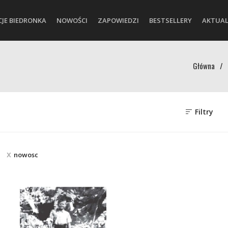
CJE BIEDRONKA
NOWOŚCI
ZAPOWIEDZI
BESTSELLERY
AKTUAL
Główna
/
Filtry
nowosc