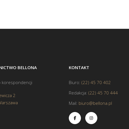
ICTWO BELLONA
KONTAKT
 korespondencji
Biuro:
(22) 45 70 402
Redakcja:
(22) 45 70 444
ewicza 2
Warszawa
Mail:
biuro@bellona.pl