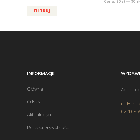
Cena:
20 zł
—
80 zł
FILTRUJ
INFORMACJE
WYDAWN
Główna
Adres do
O Nas
ul. Hanki
02-103 
Aktualności
Polityka Prywatności