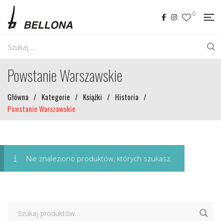
0
Powstanie Warszawskie
Główna
/
Kategorie
/
Książki
/
Historia
/
Powstanie Warszawskie
Nie znaleziono produktów, których szukasz.