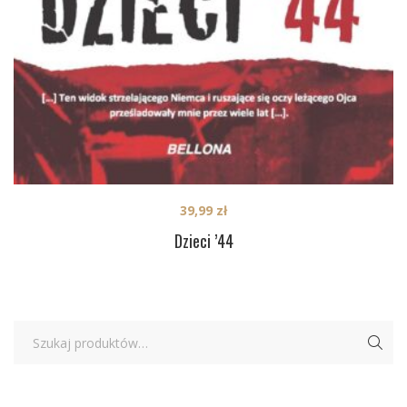
39,99
zł
Dzieci ’44