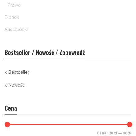
Prawo
E-booki
Audiobooki
Bestseller / Nowość / Zapowiedź
Bestseller
Nowość
Cena
Cena:
20 zł
—
80 zł