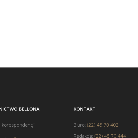
ICTWO BELLONA
KONTAKT
 korespondencji
Biuro:
(22) 45 70 402
Redakcja:
(22) 45 70 444