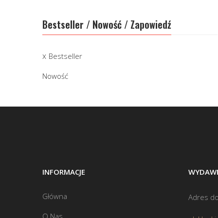
Bestseller / Nowość / Zapowiedź
Bestseller
Nowość
INFORMACJE
WYDAWN
Główna
Adres do
O Nas