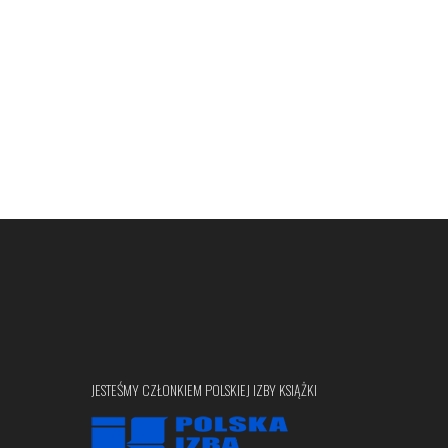
JESTEŚMY CZŁONKIEM POLSKIEJ IZBY KSIĄŻKI