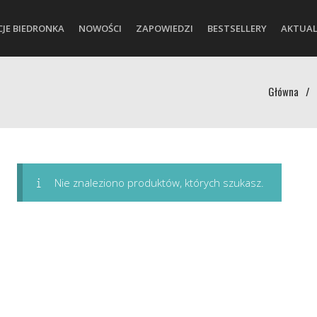
CJE BIEDRONKA
NOWOŚCI
ZAPOWIEDZI
BESTSELLERY
AKTUAL
Główna
/
Nie znaleziono produktów, których szukasz.